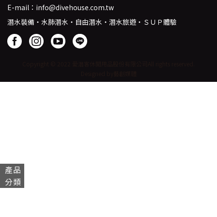
E-mail：
info@divehouse.com.tw
潛水裝備・水肺潛水・自由潛水・潛水旅遊・ＳＵＰ體驗
Copyright © 2022 愛潛客休閒用品股份有限公司
All rights reserved.
Designed by藝創媒體
產品
分類