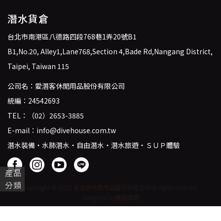
潛水貨倉
台北市南港區八德路四段768巷1弄20號B1
B1,No.20, Alley1,Lane768,Section 4,Bade Rd,Nangang District,
Taipei, Taiwan 115
公司名：愛潛客休閒用品股份有限公司
統編：24542693
TEL：
（02）2653-3885
E-mail：
info@divehouse.com.tw
潛水裝備・水肺潛水・自由潛水・潛水旅遊・ＳＵＰ體驗
產品
分類
Copyright © 2022 愛潛客休閒用品股份有限公司
All rights reserved.
Designed by藝創媒體