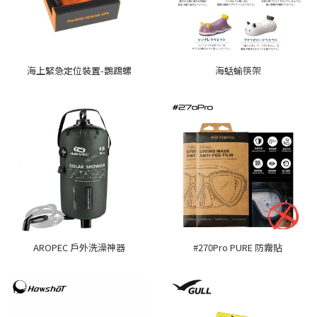
海上緊急定位裝置-鸚鵡螺
海蛞蝓筷架
AROPEC 戶外洗澡神器
#270Pro PURE 防霧貼