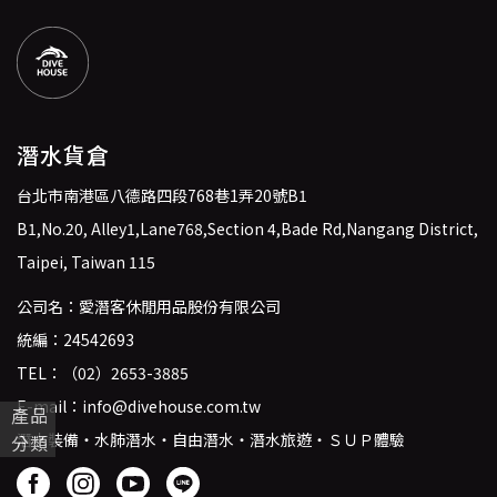
潛水貨倉
台北市南港區八德路四段768巷1弄20號B1
B1,No.20, Alley1,Lane768,Section 4,Bade Rd,Nangang District,
Taipei, Taiwan 115
公司名：愛潛客休閒用品股份有限公司
統編：24542693
TEL：
（02）2653-3885
E-mail：
info@divehouse.com.tw
產品
潛水裝備・水肺潛水・自由潛水・潛水旅遊・ＳＵＰ體驗
分類