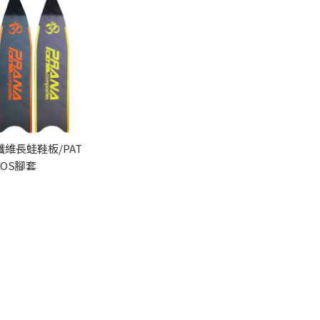
碳纖維長蛙鞋板/PAT
HOS腳套